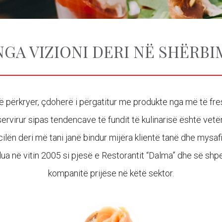
NGA VIZIONI DERI NË SHËRBI
 përkryer, çdoherë i përgatitur me produkte nga më të fres
 servirur sipas tendencave të fundit të kulinarisë është vet
ilën deri më tani janë bindur mijëra klientë tanë dhe mysafi
ua në vitin 2005 si pjesë e Restorantit “Dalma” dhe së shpej
kompanitë prijëse në këtë sektor.