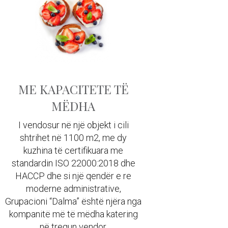
ME KAPACITETE TË
MËDHA
I vendosur në një objekt i cili
shtrihet në 1100 m2, me dy
kuzhina të certifikuara me
standardin ISO 22000:2018 dhe
HACCP dhe si një qendër e re
moderne administrative,
Grupacioni “Dalma” është njëra nga
kompanitë më të mëdha katering
në tregun vendor.