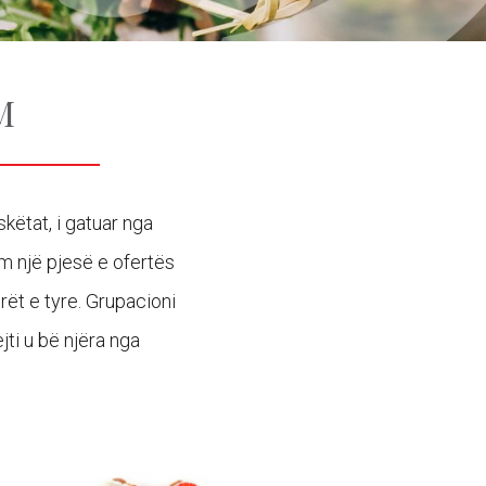
M
këtat, i gatuar nga
ëm një pjesë e ofertës
rët e tyre. Grupacioni
ti u bë njëra nga