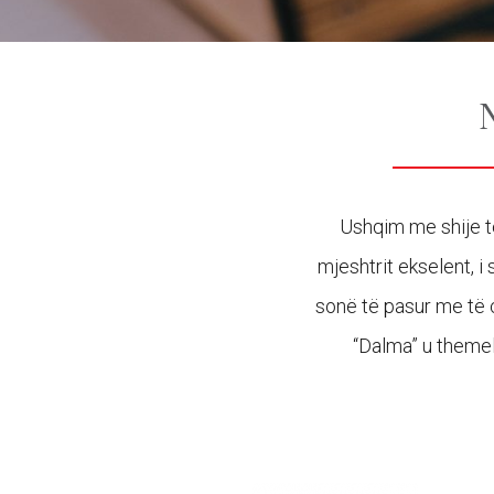
Ushqim me shije të
mjeshtrit ekselent, i
sonë të pasur me të c
“Dalma” u themel