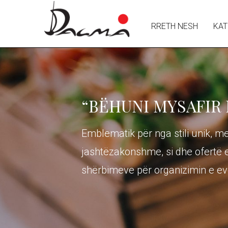
RRETH NESH
KAT
“BËHUNI MYSAFIR
Emblematik për nga stili unik, men
jashtëzakonshme, si dhe ofertë 
shërbimeve për organizimin e ev