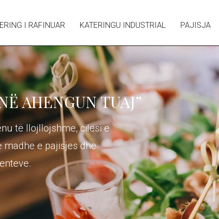
ERING I RAFINUAR
KATERINGU INDUSTRIAL
PAJISJA
 NË AHENGUN TUAJ”
u të llojllojshme, cilësi e
e madhe e pajisjes dhe
enteve.