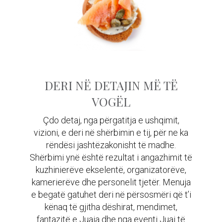
DERI NË DETAJIN MË TË
VOGËL
Çdo detaj, nga përgatitja e ushqimit,
vizioni, e deri në shërbimin e tij, për ne ka
rëndësi jashtëzakonisht të madhe.
Shërbimi ynë është rezultat i angazhimit të
kuzhinierëve ekselentë, organizatorëve,
kamerierëve dhe personelit tjetër. Menuja
e begatë gatuhet deri në përsosmëri që t’i
kënaq të gjitha dëshirat, mendimet,
fantazitë e Juaja dhe nga eventi Juaj të