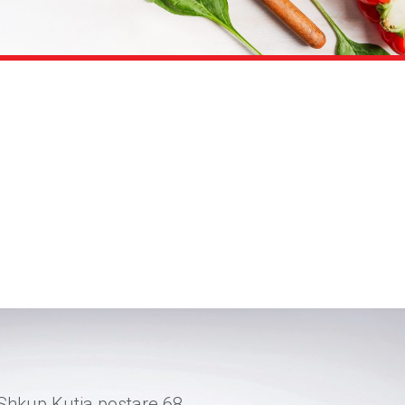
 Shkup Kutia postare 68