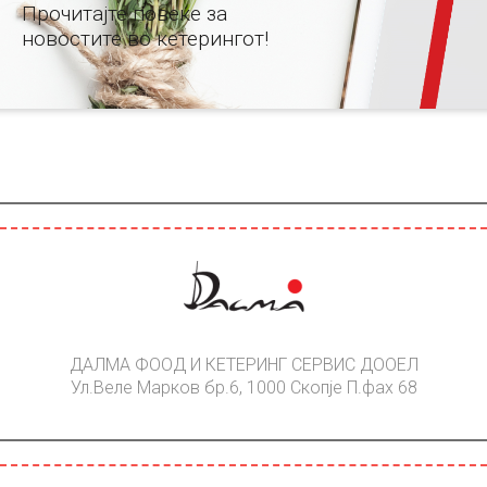
Прочитајте повеќе за
новостите во кетерингот!
ДАЛМА ФООД И КЕТЕРИНГ СЕРВИС ДООЕЛ
Ул.Веле Марков бр.6, 1000 Скопје П.фах 68