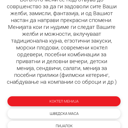
совршенство за да ги задоволи сите Ваши
желби, замисли, фантазија, и од Вашиот
настан да направи прекрасни спомени.
Менијата кои ги нудиме ги следат Вашите
желби и можности, вклучуваат
тадиционална кујна, егзотични закуски,
морски плодови, современи коктел
ордевери, посебни комбинации за
приватни и деловни вечери, детски
менија, сендвичи, салати, менија за
посебни прилики (филмски кетеринг,
снабдување на компании со оброци и др.)
КОКТЕЛ МЕНИЈА
ШВЕДСКА МАСА
ПИЈАЛОК