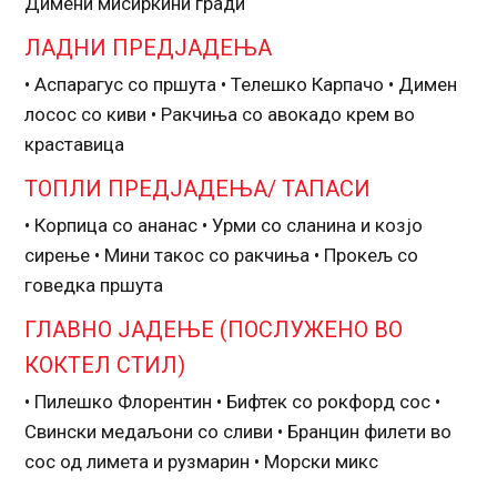
Димени мисиркини гради
ЛАДНИ ПРЕДЈАДЕЊА
• Аспарагус со пршута • Телешко Карпачо • Димен
лосос со киви • Ракчиња со авокадо крем во
краставица
ТОПЛИ ПРЕДЈАДЕЊА/ ТАПАСИ
• Корпица со ананас • Урми со сланина и козјо
сирење • Мини такос со ракчиња • Прокељ со
говедка пршута
ГЛАВНО ЈАДЕЊЕ (ПОСЛУЖЕНО ВО
КОКТЕЛ СТИЛ)
• Пилешко Флорентин • Бифтек со рокфорд сос •
Свински медаљони со сливи • Бранцин филети во
сос од лимета и рузмарин • Морски микс