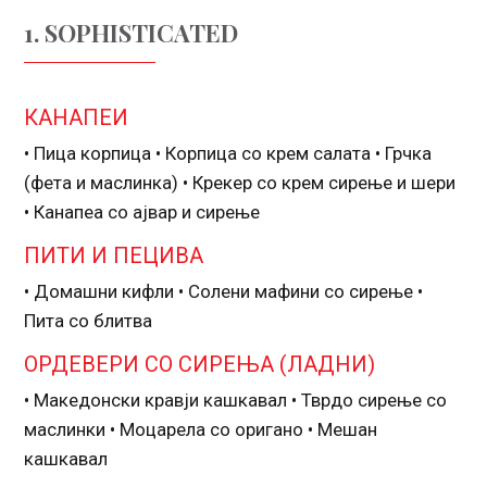
1. SOPHISTICATED
КАНАПЕИ
• Пица корпица • Корпица со крем салата • Грчка
(фета и маслинка) • Крекер со крем сирење и шери
• Канапеа со ајвар и сирење
ПИТИ И ПЕЦИВА
• Домашни кифли • Солени мафини со сирење •
Пита со блитва
ОРДЕВЕРИ СО СИРЕЊА (ЛАДНИ)
• Македонски кравји кашкавал • Тврдо сирење со
маслинки • Моцарела со оригано • Мешан
кашкавал