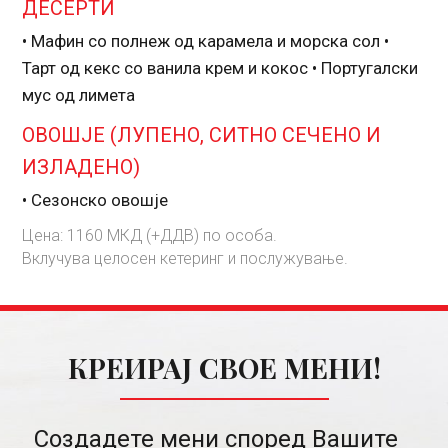
ДЕСЕРТИ
• Мафин со полнеж од карамела и морска сол •
Тарт од кекс со ванила крем и кокос • Португалски
мус од лимета
ОВОШЈЕ (ЛУПЕНО, СИТНО СЕЧЕНО И
ИЗЛАДЕНО)
• Сезонско овошје
Цена: 1160 МКД (+ДДВ) по особа.
Вклучува целосен кетеринг и послужување.
КРЕИРАЈ СВОЕ МЕНИ!
Создадете мени според Вашите