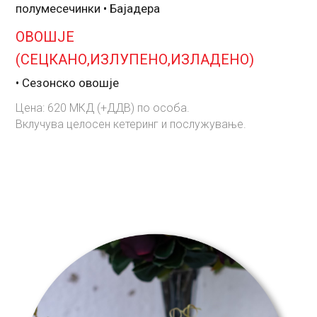
полумесечинки • Бајадера
ОВОШЈЕ
(СЕЦКАНО,ИЗЛУПЕНО,ИЗЛАДЕНО)
• Сезонско овошје
Цена: 620 МКД (+ДДВ) по особа.
Вклучува целосен кетеринг и послужување.