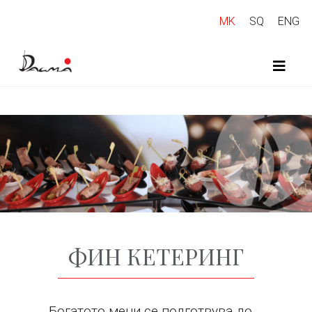
MK
SQ
ENG
ФИН КЕТЕРИНГ
Богатото мени се подготвува до