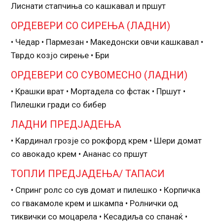
Лиснати стапчиња со кашкавал и пршут
ОРДЕВЕРИ СО СИРЕЊА (ЛАДНИ)
• Чедар • Пармезан • Македонски овчи кашкавал •
Тврдо козјо сирење • Бри
ОРДЕВЕРИ СО СУВОМЕСНО (ЛАДНИ)
• Крашки врат • Мортадела со фстак • Пршут •
Пилешки гради со бибер
ЛАДНИ ПРЕДЈАДЕЊА
• Кардинал грозје со рокфорд крем • Шери домат
со авокадо крем • Ананас со пршут
ТОПЛИ ПРЕДЈАДЕЊА/ ТАПАСИ
• Спринг ролс со сув домат и пилешко • Корпичка
со гвакамоле крем и шкампа • Ролнички од
тиквички со моцарела • Кесадиља со спанаќ •