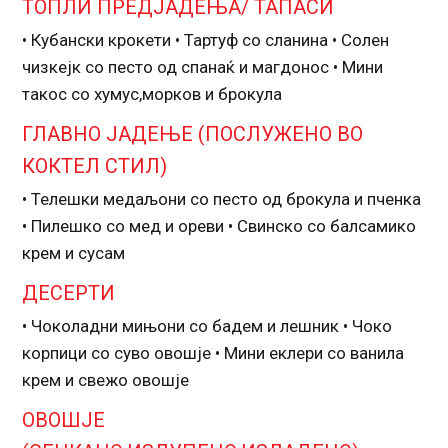
ТОПЛИ ПРЕДЈАДЕЊА/ ТАПАСИ
• Кубански крокети • Тартуф со сланина • Солен
чизкејк со песто од спанаќ и магдонос • Мини
такос со хумус,морков и брокула
ГЛАВНО ЈАДЕЊЕ (ПОСЛУЖЕНО ВО
КОКТЕЛ СТИЛ)
• Телешки медаљони со песто од брокула и пченка
• Пилешко со мед и ореви • Свинско со балсамико
крем и сусам
ДЕСЕРТИ
• Чоколадни мињони со бадем и лешник • Чоко
корпици со суво овошје • Мини еклери со ванила
крем и свежо овошје
ОВОШЈЕ