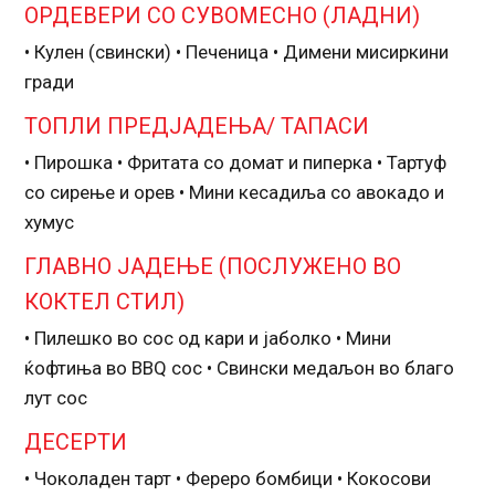
ОРДЕВЕРИ СО СУВОМЕСНО (ЛАДНИ)
• Кулен (свински) • Печеница • Димени мисиркини
гради
ТОПЛИ ПРЕДЈАДЕЊА/ ТАПАСИ
• Пирошка • Фритата со домат и пиперка • Тартуф
со сирење и орев • Мини кесадиља со авокадо и
хумус
ГЛАВНО ЈАДЕЊЕ (ПОСЛУЖЕНО ВО
КОКТЕЛ СТИЛ)
• Пилешко во сос од кари и јаболко • Мини
ќофтиња во BBQ сос • Свински медаљон во благо
лут сос
ДЕСЕРТИ
• Чоколаден тарт • Фереро бомбици • Кокосови