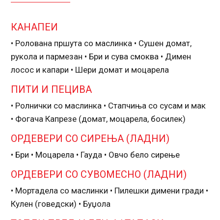
КАНАПЕИ
• Ролована пршута со маслинка • Сушен домат,
рукола и пармезан • Бри и сува смоква • Димен
лосос и капари • Шери домат и моцарела
ПИТИ И ПЕЦИВА
• Ролнички со маслинка • Стапчиња со сусам и мак
• Фогача Капрезе (домат, моцарела, босилек)
ОРДЕВЕРИ СО СИРЕЊА (ЛАДНИ)
• Бри • Моцарела • Гауда • Овчо бело сирење
ОРДЕВЕРИ СО СУВОМЕСНО (ЛАДНИ)
• Мортадела со маслинки • Пилешки димени гради •
Кулен (говедски) • Буџола