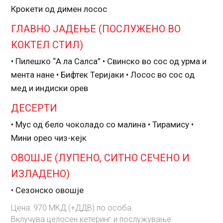
Крокети од димен лосос
ГЛАВНО ЈАДЕЊЕ (ПОСЛУЖЕНО ВО
КОКТЕЛ СТИЛ)
• Пилешко “А ла Салса” • Свинско во сос од урма и
мента нане • Бифтек Теријаки • Лосос во сос од
мед и индиски орев
ДЕСЕРТИ
• Мус од бело чоколадо со малина • Тирамису •
Мини орео чиз-кејк
ОВОШЈЕ (ЛУПЕНО, СИТНО СЕЧЕНО И
ИЗЛАДЕНО)
• Сезонско овошје
Цена: 970 МКД (+ДДВ) по особа.
Вклучува целосен кетеринг и послужување.