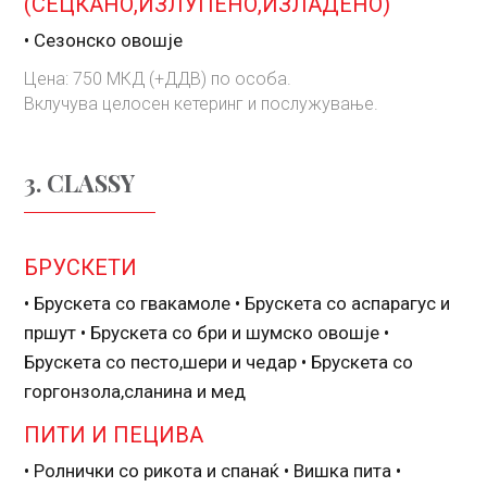
(СЕЦКАНО,ИЗЛУПЕНО,ИЗЛАДЕНО)
• Сезонско овошје
Цена: 750 МКД (+ДДВ) по особа.
Вклучува целосен кетеринг и послужување.
3. CLASSY
БРУСКЕТИ
• Брускета со гвакамоле • Брускета со аспарагус и
пршут • Брускета со бри и шумско овошје •
Брускета со песто,шери и чедар • Брускета со
горгонзола,сланина и мед
ПИТИ И ПЕЦИВА
• Ролнички со рикота и спанаќ • Вишка пита •