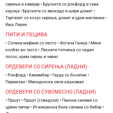
сирење и кавијар • Брускета со рокфорд и сува
кајсија • Брускети со авокадо и шери домат •
Тарталет со козјо сирење, домат и црни маслинки •
Киш Лерен
ПИТИ И ПЕЦИВА
• Солени мафини со песто • Фогача Галија • Мини
колбас во тесто • Лиснати топчиња со чаден
лосос, крем сирењ и чивас
ОРДЕВЕРИ СО СИРЕЊА (ЛАДНИ)
• Рокфорд • Камамбер • Гауда со босилек •
Пармезан • Македонски овчи кашкавал
ОРДЕВЕРИ СО СУВОМЕСНО (ЛАДНИ)
• Пршут • Пршут (говедски) • Панона салама со
црвен пипер • Италијанска бела салама со бибер •