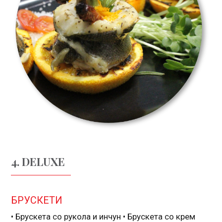
4. DELUXE
БРУСКЕТИ
• Брускета со рукола и инчун • Брускета со крем